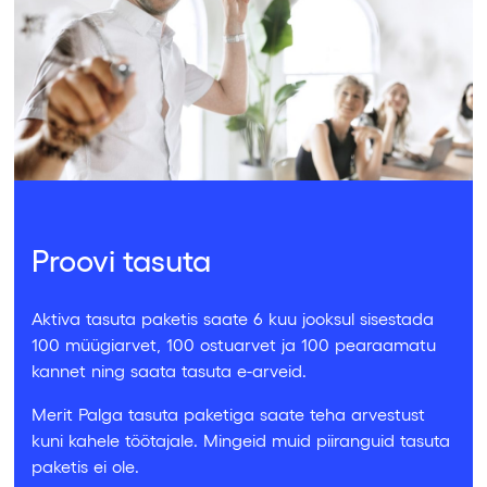
Proovi tasuta
Aktiva tasuta paketis saate 6 kuu jooksul sisestada
100 müügiarvet, 100 ostuarvet ja 100 pearaamatu
kannet ning saata tasuta e-arveid.
Merit Palga tasuta paketiga saate teha arvestust
kuni kahele töötajale. Mingeid muid piiranguid tasuta
paketis ei ole.