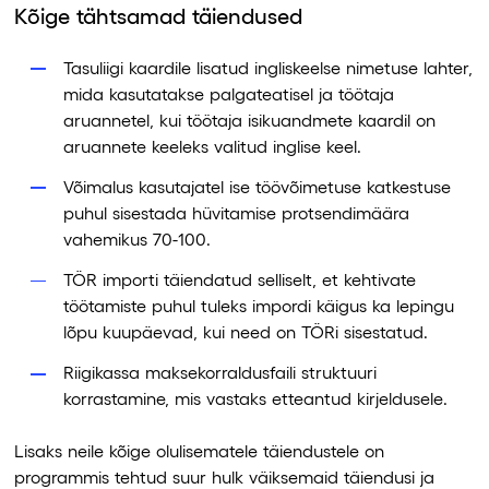
Kõige tähtsamad täiendused
Tasuliigi kaardile lisatud ingliskeelse nimetuse lahter,
mida kasutatakse palgateatisel ja töötaja
aruannetel, kui töötaja isikuandmete kaardil on
aruannete keeleks valitud inglise keel.
Võimalus kasutajatel ise töövõimetuse katkestuse
puhul sisestada hüvitamise protsendimäära
vahemikus 70-100.
TÖR importi täiendatud selliselt, et kehtivate
töötamiste puhul tuleks impordi käigus ka lepingu
lõpu kuupäevad, kui need on TÖRi sisestatud.
Riigikassa maksekorraldusfaili struktuuri
korrastamine, mis vastaks etteantud kirjeldusele.
Lisaks neile kõige olulisematele täiendustele on
programmis tehtud suur hulk väiksemaid täiendusi ja