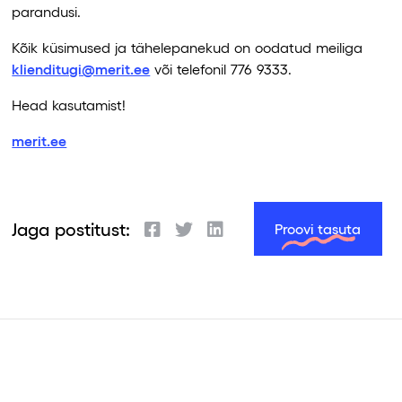
parandusi.
Kõik küsimused ja tähelepanekud on oodatud meiliga
klienditugi@merit.ee
või telefonil 776 9333.
Head kasutamist!
merit.ee
Jaga postitust:
Proovi tasuta