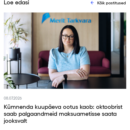
Loe edasi
Kõik postitused
08.07.2026
Kümnenda kuupäeva ootus kaob: oktoobrist
saab palgaandmeid maksuametisse saata
jooksvalt